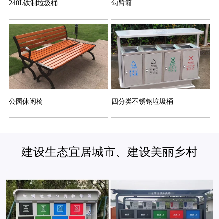
240L铁制垃圾桶
勾臂箱
公园休闲椅
四分类不锈钢垃圾桶
建设生态宜居城市、建设美丽乡村