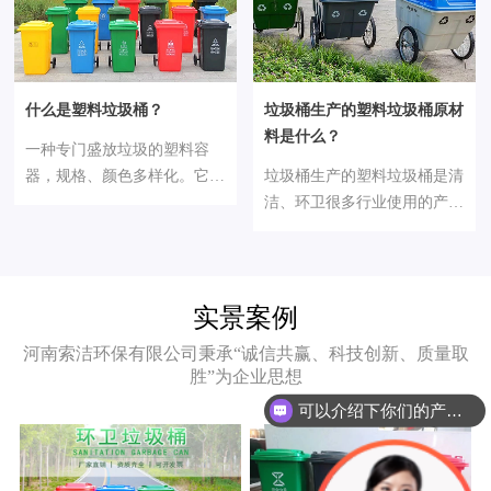
什么是塑料垃圾桶？
垃圾桶生产的塑料垃圾桶原材
料是什么？
一种专门盛放垃圾的塑料容
器，规格、颜色多样化。它可
垃圾桶生产的塑料垃圾桶是清
以使我们的生活变得干净整
洁、环卫很多行业使用的产
洁，城市环境美化少不了它，
品，给城市、小区卫生、各类
是我们生活中离不开的好伙
公共场所带来清洁、卫生和环
伴。它总是弄脏了自己，却清
保。
洁了别人。
实景案例
河南索洁环保有限公司秉承“诚信共赢、科技创新、质量取
可以介绍下你们的产品么？
胜”为企业思想
你们厂在哪里？