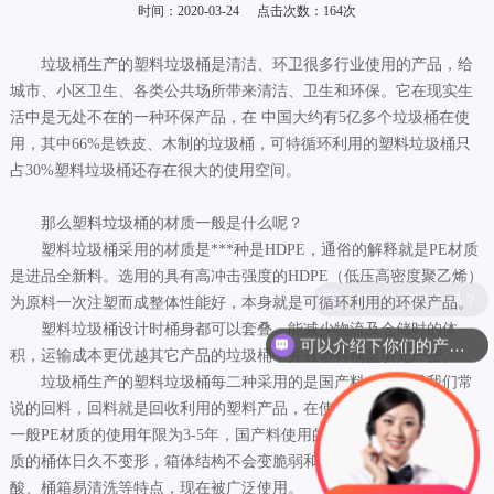
时间：2020-03-24
点击次数：
164
次
垃圾桶生产的塑料垃圾桶是清洁、环卫很多行业使用的产品，给
城市、小区卫生、各类公共场所带来清洁、卫生和环保。它在现实生
活中是无处不在的一种环保产品，在 中国大约有5亿多个垃圾桶在使
用，其中66%是铁皮、木制的垃圾桶，可特循环利用的塑料垃圾桶只
占30%塑料垃圾桶还存在很大的使用空间。
那么塑料垃圾桶的材质一般是什么呢？
塑料垃圾桶采用的材质是***种是HDPE，通俗的解释就是PE材质
是进品全新料。选用的具有高冲击强度的HDPE（低压高密度聚乙烯）
可以详细报价吗？
为原料一次注塑而成整体性能好，本身就是可循环利用的环保产品。
塑料垃圾桶设计时桶身都可以套叠，能减少物流及仓储时的体
可以介绍下你们的产品么？
积，运输成本更优越其它产品的垃圾桶，并且塑料桶盖填充严密。
垃圾桶生产的塑料垃圾桶每二种采用的是国产料，也就是我们常
说的回料，回料就是回收利用的塑料产品，在使用年限上有所区别，
一般PE材质的使用年限为3-5年，国产料使用的年限为1-3年。***种材
质的桶体日久不变形，箱体结构不会变脆弱和变形，抗热、防冻及耐
酸、桶箱易清洗等特点，现在被广泛使用。